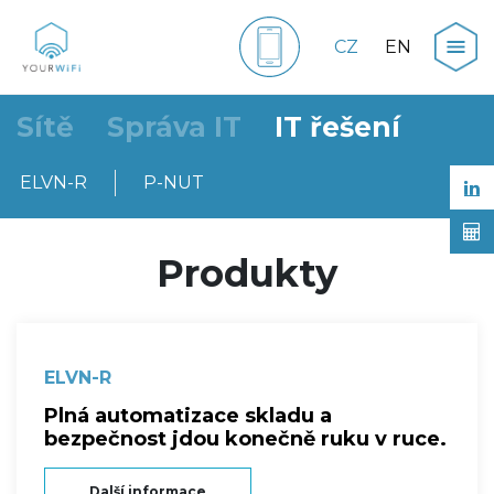
CZ
EN
Sítě
Správa IT
IT řešení
ELVN-R
P-NUT
Produkty
ELVN-R
Plná automatizace skladu a
bezpečnost jdou konečně ruku v ruce.
Další informace